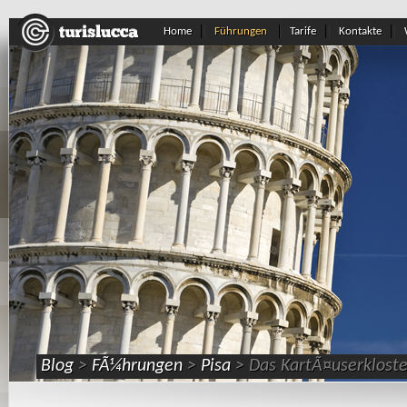
Home
Führungen
Tarife
Kontakte
Blog
>
FÃ¼hrungen
>
Pisa
> Das KartÃ¤userkloste