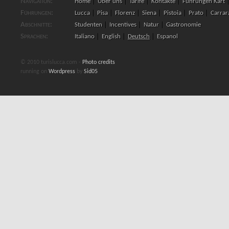
Navigation:
Home
Über uns
Tarife
Kontakte
Führungen Kart
Führungen:
Lucca
Pisa
Florenz
Siena
Pistoia
Prato
Carrar
Abschnitte:
Studenten
Incentives
Natur
Gastronomie
Sprachen:
Italiano
English
Deutsch
Espanol
© 2010 turislucca.com -
Photo credits
running on
Wordpress
by
Sid05