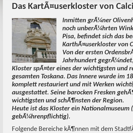
Das KartÃ¤userkloster von Calc
Inmitten grÃ¼ner Olivenh
noch unberÃ¼hrten Wink
Pisa, befindet sich das 
KarthÃ¤userkloster von C
Von der ersten Ordensbr
Jahrhundert gegrÃ¼ndet,
Kloster spÃ¤ter eines der wichtigsten und r
gesamten Toskana. Das Innere wurde im 18
komplett restauriert und mit Werken wicht
ausgestattet. Seine barocken Fresken gehÃ
wichtigsten und schÃ¶nsten der Region.
Heute ist das Kloster ein Nationalmuseum (E
gebÃ¼hrenpflichtig).
Folgende Bereiche kÃ¶nnen mit dem StadtfÃ