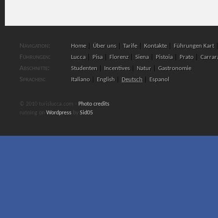
Navigation:
Home
Über uns
Tarife
Kontakte
Führungen Kart
Führungen:
Lucca
Pisa
Florenz
Siena
Pistoia
Prato
Carrar
Abschnitte:
Studenten
Incentives
Natur
Gastronomie
Sprachen:
Italiano
English
Deutsch
Espanol
© 2010 turislucca.com -
Photo credits
running on
Wordpress
by
Sid05