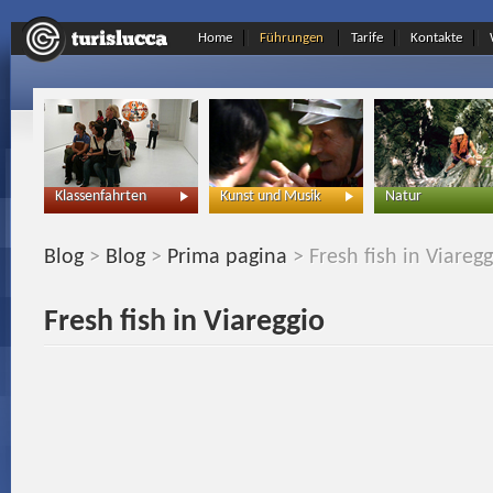
Home
Führungen
Tarife
Kontakte
Klassenfahrten
Kunst und Musik
Natur
Blog
>
Blog
>
Prima pagina
> Fresh fish in Viaregg
Fresh fish in Viareggio